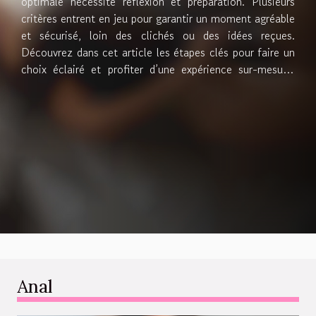
optimale nécessite réflexion et préparation. Plusieurs
critères entrent en jeu pour garantir un moment agréable
et sécurisé, loin des clichés ou des idées reçues.
Découvrez dans cet article les étapes clés pour faire un
choix éclairé et profiter d’une expérience sur-mesure,
adaptée à vos envies et besoins particuliers. Définir ses
attentes personnelles Pour choisir une escorte adaptée
à une expérience détente véritablement satisfaisante, il
est essentiel de commencer par clarifier ses propres
attentes. Avant toute prise de contact, il convient
d’identifier avec précision le type d’expérience détente
que l’on recherche, qu’il s’agisse d’une simple
compagnie, d’une conversation enrichissante ou d’un
moment de relaxation totale. Les...
Anal