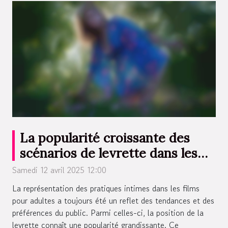
La popularité croissante des
scénarios de levrette dans les
films pour adultes
Samedi 12 avril 2025 12:00
La représentation des pratiques intimes dans les films
pour adultes a toujours été un reflet des tendances et des
préférences du public. Parmi celles-ci, la position de la
levrette connaît une popularité grandissante. Ce