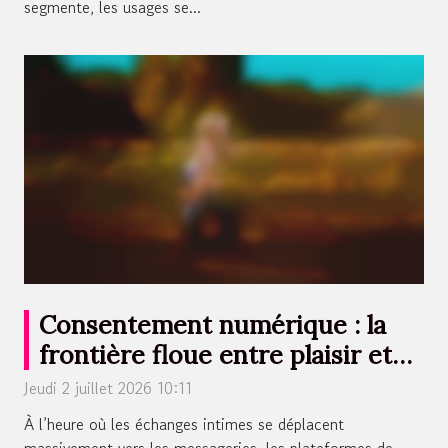
segmente, les usages se...
Consentement numérique : la
frontière floue entre plaisir et
respect
Jeudi 2 juillet 2026 10:11
À l’heure où les échanges intimes se déplacent
massivement vers les messageries, les plateformes de