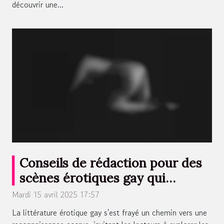
découvrir une...
Conseils de rédaction pour des
scènes érotiques gay qui
engagent les lecteurs
Mardi 15 avril 2025 17:57
La littérature érotique gay s'est frayé un chemin vers une