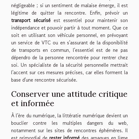
négligeable ; si un sentiment de malaise émerge, il est
légitime de quitter la rencontre. Enfin, prévoir un
transport sécurisé
est essentiel pour maintenir son
indépendance et pouvoir partir à tout moment. Que ce
soit en utilisant son véhicule personnel, en prévoyant
un service de VTC ou en s'assurant de la disponibilité
de transports en commun, l'essentiel est de ne pas
dépendro de la personne rencontrée pour rentrer chez
soi. Un spécialiste de la sécurité personnelle mettrait
l'accent sur ces mesures précises, car elles forment la
base d'une rencontre sécurisée.
Conserver une attitude critique
et informée
À l'ère du numérique, la littératie numérique devient un
bouclier contre les multiples dangers du web,
notamment sur les sites de rencontres éphémères. Il
est primordial de
rester informé
des arnaques en ligne