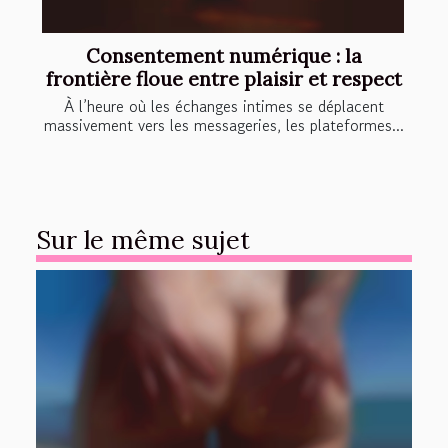
Consentement numérique : la
frontière floue entre plaisir et respect
À l’heure où les échanges intimes se déplacent
massivement vers les messageries, les plateformes...
Sur le même sujet