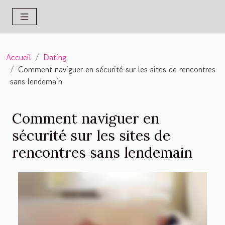
Accueil
Dating
Comment naviguer en sécurité sur les sites de rencontres
sans lendemain
Comment naviguer en
sécurité sur les sites de
rencontres sans lendemain