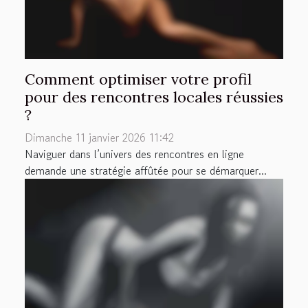
Comment optimiser votre profil
pour des rencontres locales réussies
?
Dimanche 11 janvier 2026 11:42
Naviguer dans l’univers des rencontres en ligne
demande une stratégie affûtée pour se démarquer...