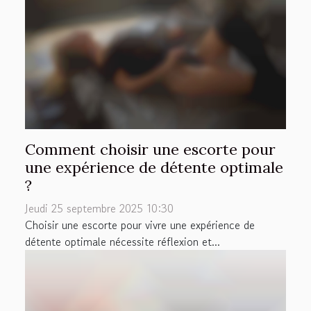
Comment choisir une escorte pour
une expérience de détente optimale
?
Jeudi 25 septembre 2025 10:30
Choisir une escorte pour vivre une expérience de
détente optimale nécessite réflexion et...