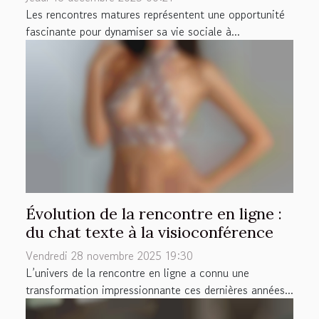
Les rencontres matures représentent une opportunité
fascinante pour dynamiser sa vie sociale à...
Évolution de la rencontre en ligne :
du chat texte à la visioconférence
Vendredi 28 novembre 2025 19:30
L’univers de la rencontre en ligne a connu une
transformation impressionnante ces dernières années...