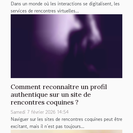
Dans un monde où les interactions se digitalisent, les
services de rencontres virtuelles...
Comment reconnaître un profil
authentique sur un site de
rencontres coquines ?
Samedi 7 février 2026 14:54
Naviguer sur les sites de rencontres coquines peut être
excitant, mais il n’est pas toujours...