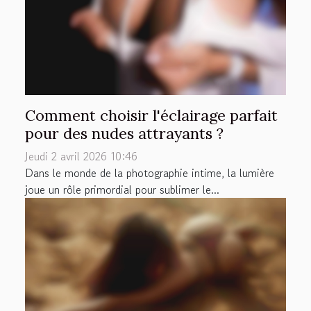
Comment choisir l'éclairage parfait
pour des nudes attrayants ?
Jeudi 2 avril 2026 10:46
Dans le monde de la photographie intime, la lumière
joue un rôle primordial pour sublimer le...