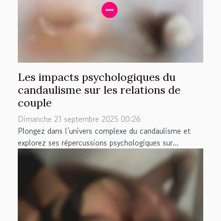
Les impacts psychologiques du
candaulisme sur les relations de
couple
Dimanche 21 septembre 2025 00:26
Plongez dans l’univers complexe du candaulisme et
explorez ses répercussions psychologiques sur...