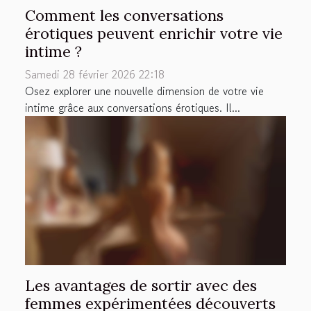
Comment les conversations
érotiques peuvent enrichir votre vie
intime ?
Samedi 28 février 2026 22:18
Osez explorer une nouvelle dimension de votre vie
intime grâce aux conversations érotiques. Il...
Les avantages de sortir avec des
femmes expérimentées découverts