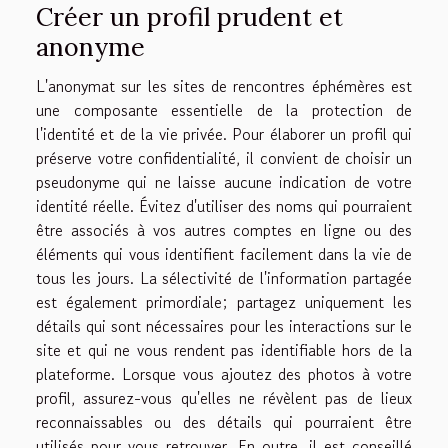
Créer un profil prudent et
anonyme
L'anonymat sur les sites de rencontres éphémères est
une composante essentielle de la protection de
l'identité et de la vie privée. Pour élaborer un profil qui
préserve votre confidentialité, il convient de choisir un
pseudonyme qui ne laisse aucune indication de votre
identité réelle. Évitez d'utiliser des noms qui pourraient
être associés à vos autres comptes en ligne ou des
éléments qui vous identifient facilement dans la vie de
tous les jours. La sélectivité de l'information partagée
est également primordiale; partagez uniquement les
détails qui sont nécessaires pour les interactions sur le
site et qui ne vous rendent pas identifiable hors de la
plateforme. Lorsque vous ajoutez des photos à votre
profil, assurez-vous qu'elles ne révèlent pas de lieux
reconnaissables ou des détails qui pourraient être
utilisés pour vous retrouver. En outre, il est conseillé