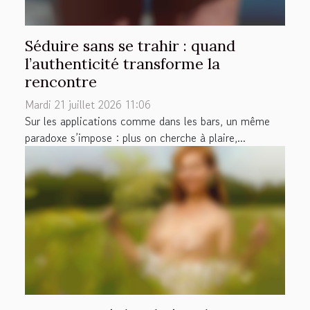
Séduire sans se trahir : quand
l’authenticité transforme la
rencontre
Mardi 21 juillet 2026 11:06
Sur les applications comme dans les bars, un même
paradoxe s’impose : plus on cherche à plaire,...