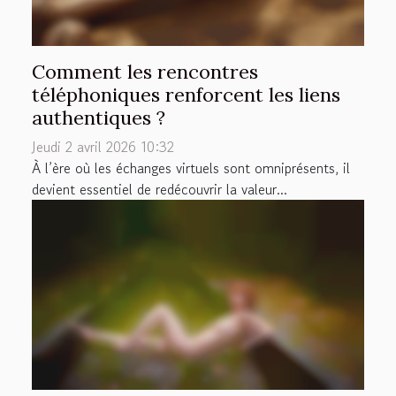
Comment les rencontres
téléphoniques renforcent les liens
authentiques ?
Jeudi 2 avril 2026 10:32
À l’ère où les échanges virtuels sont omniprésents, il
devient essentiel de redécouvrir la valeur...