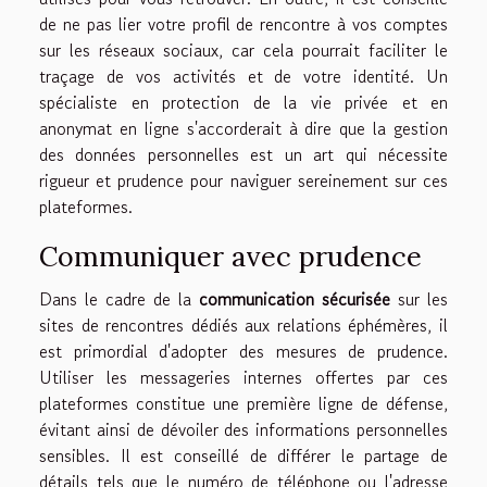
de ne pas lier votre profil de rencontre à vos comptes
sur les réseaux sociaux, car cela pourrait faciliter le
traçage de vos activités et de votre identité. Un
spécialiste en protection de la vie privée et en
anonymat en ligne s'accorderait à dire que la gestion
des données personnelles est un art qui nécessite
rigueur et prudence pour naviguer sereinement sur ces
plateformes.
Communiquer avec prudence
Dans le cadre de la
communication sécurisée
sur les
sites de rencontres dédiés aux relations éphémères, il
est primordial d'adopter des mesures de prudence.
Utiliser les messageries internes offertes par ces
plateformes constitue une première ligne de défense,
évitant ainsi de dévoiler des informations personnelles
sensibles. Il est conseillé de différer le partage de
détails tels que le numéro de téléphone ou l'adresse